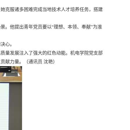
。她克服诸多困难完成当地技术人才培养任务，搭建
景。他提出青年党员要以“理想、本领、奉献”为准
的决心。
高质量发展注入了强大的红色动能。机电学院党支部
贡献力量。（通讯员 沈艳）