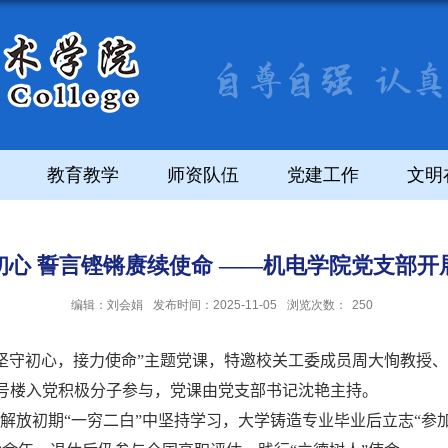
教育教学
师资队伍
党建工作
文明
初心 誓言铿锵赓续使命 ——机电学院党支部开
编辑：刘会娟
发布时间：2025-11-05
浏览次数：
250
坚守初心，接力使命”主题党课，特邀校关工委成员周大恂教授
号楼入党积极分子参与，党课由党支部书记沈艳主持。
在解放初期“一穷二白”中坚持学习，大学铸造专业毕业后立志“参