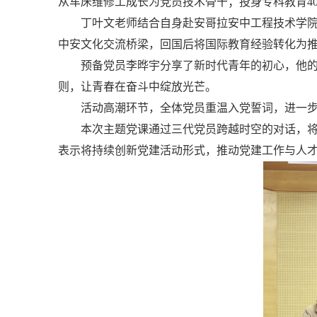
从车床维修工成长为党员技术骨干；投身专科教育
4
丁叶文老师结合自身赴安哥拉安中工程技术学
中安文化交流桥梁，回国后将国际教育经验转化为
预备党员李晔宇分享了新时代青年的初心，他的
则，让青春在奋斗中绽放光芒。
活动高潮环节，全体党员重温入党誓词，进一
本次主题党课通过三代党员跨越时空的对话，
表示将持续创新党建活动形式，推动党建工作与人才