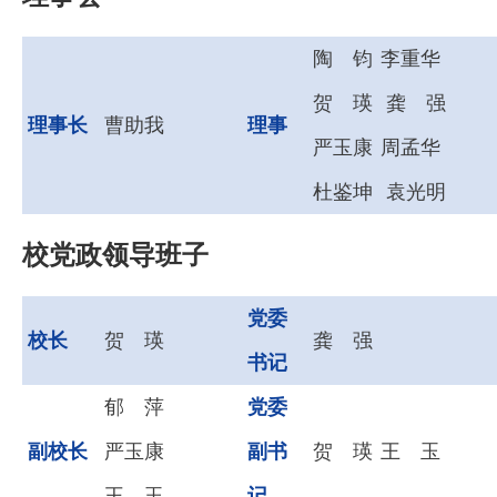
陶 钧
李重华
贺 瑛
龚 强
理事长
曹助我
理事
严玉康
周孟华
杜鉴坤
袁光明
校党政领导班子
党委
校长
贺 瑛
龚 强
书记
郁 萍
党委
副校长
严玉康
副书
贺 瑛
王 玉
王 玉
记