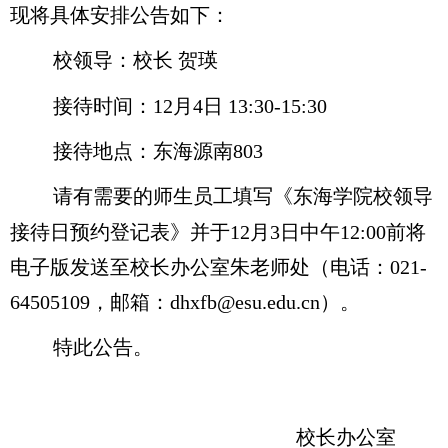
现将
具体安排公告
如下：
校
领导：校长
贺瑛
接待时间：12
月
4日 13:30-
1
5
:
3
0
接待地点：
东海源南
803
请有需要
的师生员工填写《
东海
学院校领导
接待日预约登记
表
》
并
于12
月
3
日
中午12:00前
将
电子版发送
至
校长办公室朱老师处（
电话：
021-
64505109，邮箱：
dhxfb@esu.edu.cn）
。
特此
公告
。
校长办公室