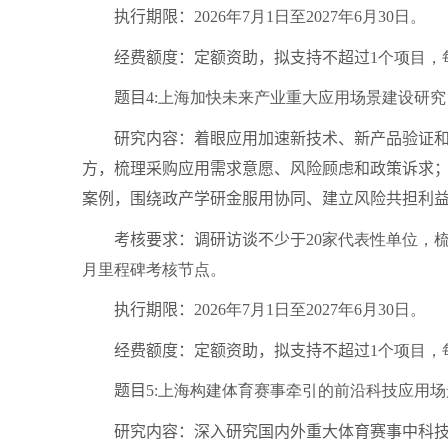
执行期限：
2026
年
7
月
1
日至
2027
年
6
月
30
日。
经费额度：定额资助，拟支持不超过
1
个项目，
题目
4:
上海加快未来产业重大应用场景建设研究
研究内容：着眼应用加速新技术、新产品验证和商
方，梳理采购应用需求意愿、风险顾虑和政策诉求
案例，围绕政产学研金服用协同、建立风险共担利
考核要求：调研访谈不少于
20
家代表性单位，
月里程碑考核节点。
执行期限：
2026
年
7
月
1
日至
2027
年
6
月
30
日。
经费额度：定额资助，拟支持不超过
1
个项目，
题目
5:
上海构建体育赛事牵引的前沿科技应用场
研究内容：深入研究国内外重大体育赛事中科技渗