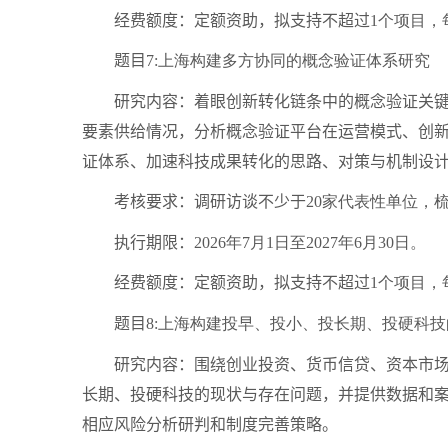
经费额度：定额资助，拟支持不超过
1
个项目，
题目
7:
上海构建多方协同的概念验证体系研究
研究内容：着眼创新转化链条中的概念验证关键环
要素供给情况，分析概念验证平台在运营模式、创
证体系、加速科技成果转化的思路、对策与机制设
考核要求：调研访谈不少于
20
家代表性单位，
执行期限：
2026
年
7
月
1
日至
2027
年
6
月
30
日。
经费额度：定额资助，拟支持不超过
1
个项目，
题目
8:
上海构建投早、投小、投长期、投硬科技
研究内容：围绕创业投资、货币信贷、资本市场、
长期、投硬科技的现状与存在问题，并提供数据和
相应风险分析研判和制度完善策略。