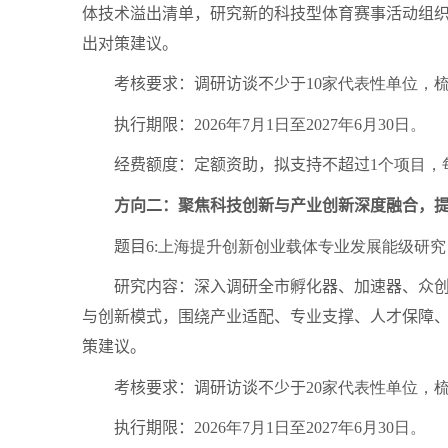
体技术溢出清单，研究新的科技型体育赛事活动组
出对策建议。
考核要求：调研访谈不少于
10
家代表性单位，
执行期限：
2026
年
7
月
1
日至
2027
年
6
月
30
日。
经费额度：定额资助，拟支持不超过
1
个项目，
方向二：聚焦科技创新与产业创新深度融合，提
题目
6:
上海提升创新创业载体专业发展能级研究
研究内容：深入调研全市孵化器、加速器、众创空
与创新模式，围绕产业适配、专业支撑、人才保障
策建议。
考核要求：调研访谈不少于
20
家代表性单位，
执行期限：
2026
年
7
月
1
日至
2027
年
6
月
30
日。