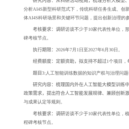
研究内容：从科研活动视角，梳理分析大模型、
分析
AI4S
新型科研范式下，传统科研任务生成、创
体
AI4S
科研场景和关键环节问题，提出创新治理的
考核要求：调研访谈不少于
10
家代表性单位，
碑考核节点。
执行期限：
2026
年
7
月
1
日至
2027
年
6
月
30
日。
经费额度：定额资助，拟支持不超过
1
个项目，
题目
3:
人工智能训练数据的知识产权与治理问题
研究内容：梳理国内外在人工智能大模型训练中产
政策需求，提出符合人工智能发展规律、兼顾创新
与成果认定等规则。
考核要求：调研访谈不少于
10
家代表性单位，
程碑考核节点。