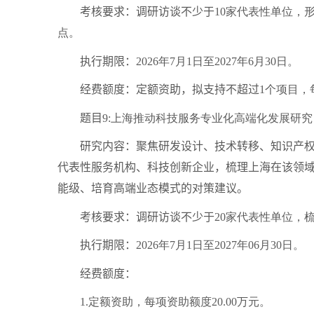
考核要求：调研访谈不少于
10
家代表性单位，
点。
执行期限：
2026
年
7
月
1
日至
2027
年
6
月
30
日。
经费额度：定额资助，拟支持不超过
1
个项目，
题目
9:
上海推动科技服务专业化高端化发展研究
研究内容：聚焦研发设计、技术转移、知识产权、
代表性服务机构、科技创新企业，梳理上海在该领
能级、培育高端业态模式的对策建议。
考核要求：调研访谈不少于
20
家代表性单位，
执行期限：
2026
年
7
月
1
日至
2027
年
06
月
30
日。
经费额度：
1.
定额资助，每项资助额度
20.00
万元。