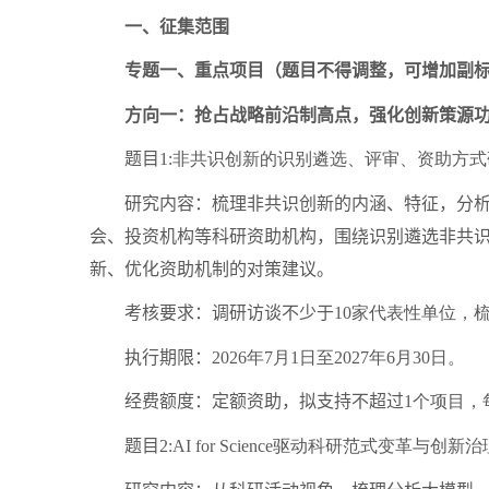
一、征集范围
专题一、重点项目（题目不得调整，可增加副标
方向一：抢占战略前沿制高点，强化创新策源
题目
1:
非共识创新的识别遴选、评审、资助方式
研究内容：梳理非共识创新的内涵、特征，分析非
会、投资机构等科研资助机构，围绕识别遴选非共
新、优化资助机制的对策建议。
考核要求：调研访谈不少于
10
家代表性单位，
执行期限：
2026
年
7
月
1
日至
2027
年
6
月
30
日。
经费额度：定额资助，拟支持不超过
1
个项目，
题目
2:AI for Science
驱动科研范式变革与创新治