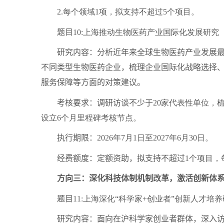
2.
每个领域
1
项，拟支持不超过
5
个项目。
题目
10:
上海推动生物医药产业国际化发展研究
研究内容：分析近年来全球生物医药产业发展最新
不同类型生物医药企业，梳理企业国际化战略选择、
服务保障等方面的对策建议。
考核要求：调研访谈不少于
20
家代表性单位，
设立
6
个月里程碑考核节点。
执行期限：
2026
年
7
月
1
日至
2027
年
6
月
30
日。
经费额度：定额资助，拟支持不超过
1
个项目，
方向三：深化科技体制机制改革，激活创新体系
题目
11:
上海深化“科学家
+
创业者”创新人才培养
研究内容：面向在沪科学家创业者群体，深入访谈