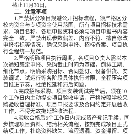
截止
11
月
30
日。
二、注意事项
1.
严禁拆分项目规避公开招标流程，须严格区分
校内资金与专项资金使用范围，所有项目招标技术需
求、项目名称、各项申报资料必须与项目申报书内容
完全一致，严禁出现参数偏差、内容不符、擅自修改
申报指标等情况，确保采购申报、招标备案、项目执
行全程统一规范。
2.
严格明确项目执行周期，各项目负责人需以本
次通知既定申报、采购截止时间为基础，倒排工期、
细化节点，明确采购招标、合同签订、设备供货、安
装调试、试运行等各阶段具体执行时限，全程压实项
目推进节奏，杜绝拖延和滞后问题。
3.
完成招标采购、项目安装调试完毕后，须在
10
个工作日内主动提交项目验收申请，严格按照学校采
购验收管理标准、项目申报要求及合同约定开展验收
工作，不得无故拖延验收流程。
4.
验收合格后
5
个工作日内完成资产登记手续，同
步梳理项目资料、结清相关流程，按期完成项目正式
结项工作，杜绝资料缺失、流程遗漏、资金滞留、项