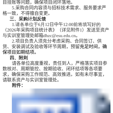
目挂账等问题，确保项目闭环落地。
5.
采购合同内容须与招标技术需求、服务要求严
格一致，不得擅自变更。
三、采购计划反馈
1.
请各单位于
6
月
12
日
中午
12:00
前将填写好的
《
202
6
年采购项目统计表》
（
详见附件
1
）
发送至
资产
与实训室管理处
邮箱
dhzc@esu.edu.cn
。
2.
项目负责人须充分考虑采购、合同签订、供
货、安装调试及验收等环节周期，预留
充足时间，确
保项目如期结项。
四、附则
请各单位高度重视，责任到人，严格落实项目参
数核对、周期管控、按期验收、闭环结项等各项要
求，确保采购工作规范、高效推进。如有未尽事宜，
请联系资产与实训室管理处。
附件
：