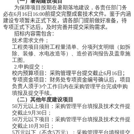
（一）暑期建设项目
为保障项目按期在暑期落地建设，各责任部门务
必在
6
月
16
日
16:00
前提交完整成套技术文件。鉴于内涵
建设专项暂未正式下发，请各部门
提前做好准备
，待
专项正式下达后，及时完善并提交
采购
需求。
招标
内容需包含：
技术需求文件；
工程类项目须附工程量清单、分项列支明细（如拆
除、装修、水电改造等）、造价咨询报告及盖章施
工图。
2.
申购提交：
校内预算项目：
采购管理平台
提交截止
6
月
16
日；
专项资金项目
：
财务处专项资金编号确认后，
项目
负责人
须于
3
个工作日内在采购管理平台完成申购
填报及提交手续。
（二）其他年度建设项目
50
万元以上项目：采购管理平台填报及技术文件提
交截止
9
月
30
日；
50
万元以下项目：采购管理平台填报及技术文件提
交截止
10
月
30
日；
5
万元以下（不含
5
万元）：采购管理平台填报提交